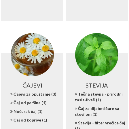
ČAJEVI
STEVIJA
Čajevi za opuštanje (3)
Tečna stevija - prirodni
zaslađivač (1)
Čaj od peršina (1)
Čaj za dijabetičare sa
Noćurak čaj (1)
stevijom (1)
Čaj od koprive (1)
Stevija - filter vrećice čaj
(1)