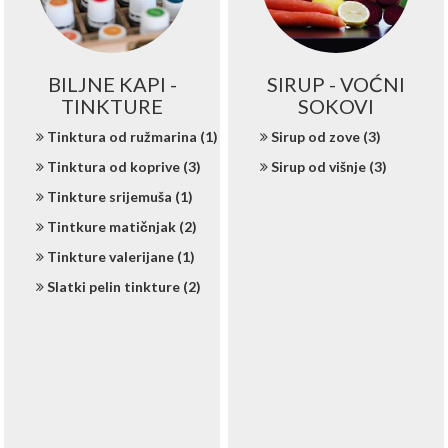
BILJNE KAPI -
SIRUP - VOĆNI
TINKTURE
SOKOVI
Tinktura od ružmarina (1)
Sirup od zove (3)
Tinktura od koprive (3)
Sirup od višnje (3)
Tinkture srijemuša (1)
Tintkure matičnjak (2)
Tinkture valerijane (1)
Slatki pelin tinkture (2)