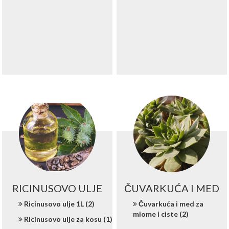
RICINUSOVO ULJE
ČUVARKUĆA I MED
Ricinusovo ulje 1L (2)
Čuvarkuća i med za
miome i ciste (2)
Ricinusovo ulje za kosu (1)