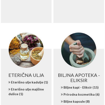
ETERIČNA ULJA
BILJNA APOTEKA -
ELIKSIR
Eterično ulje kadulje (1)
Biljne kapi - Eliksir (15)
Eterično ulje majčine
dušice (1)
Prirodna kozmetika (6)
Biljne kapsule (8)