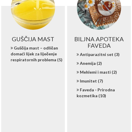
GUŠČIJA MAST
BILJNA APOTEKA
FAVEDA
Guščija mast – odličan
domaći lijek za liječenje
Antiparazitni set (3)
respiratornih problema (5)
Anemija (2)
Mehlemi i masti (2)
Imunitet (7)
Faveda - Prirodna
kozmetika (10)