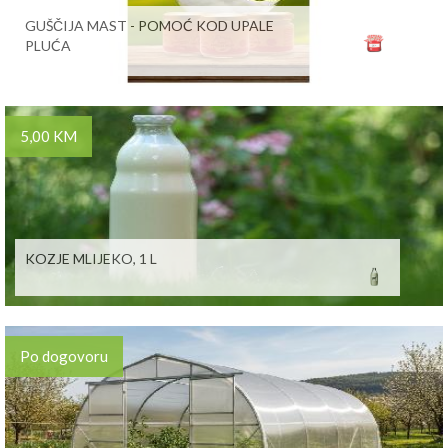
GUŠČIJA MAST - POMOĆ KOD UPALE
PLUĆA
5,00 KM
KOZJE MLIJEKO, 1 L
Po dogovoru