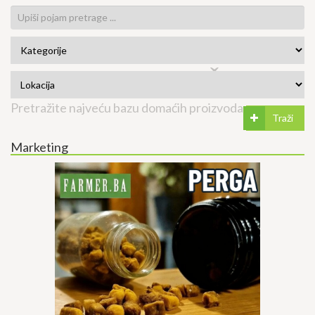
DOMAĆI
PROIZVODI
BIH PROIZVOĐAČA
Pretražite najveću bazu domaćih proizvoda...
Traži
Marketing